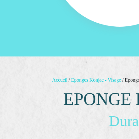
Accueil
/
Eponges Konjac - Visage
/ Eponge
EPONGE 
Dura