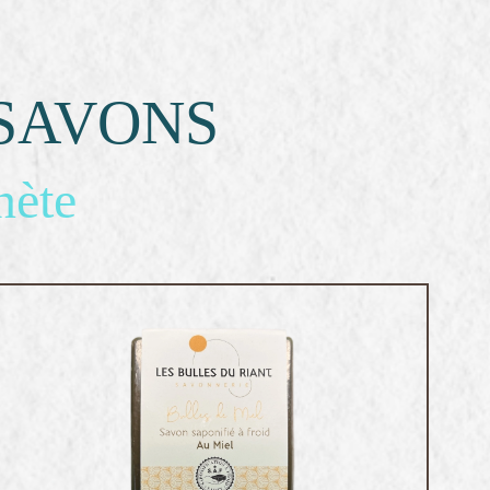
SAVONS
nète