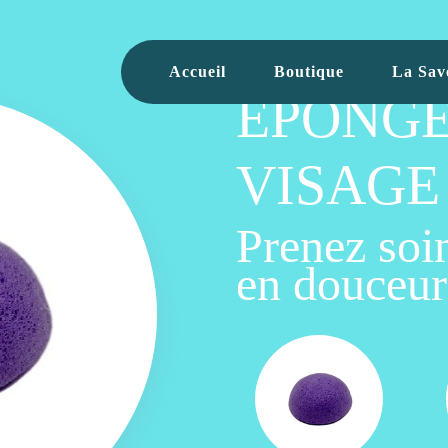
Accueil
Boutique
La Sav
EPONGE
VISAGE
Prenez soi
en douceur